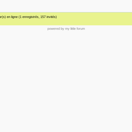
(s) en ligne (1 enregistrés, 157 invités)
powered by my little forum