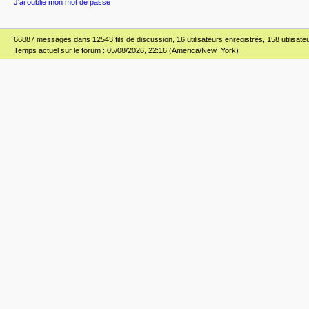
J'ai oublié mon mot de passe
66887 messages dans 12543 fils de discussion, 16 utilisateurs enregistrés, 158 utilisateur
Temps actuel sur le forum : 05/08/2026, 22:16 (America/New_York)