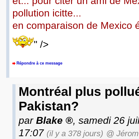
et... pour citer un ami de Me
pollution icitte...
en comparaison de Mexico 
" />
Répondre à ce message
Montréal plus pollu
Pakistan?
par
Blake
, samedi 26 jui
17:07
(il y a 378 jours)
@ Jérom