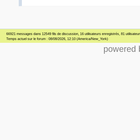
66921 messages dans 12549 fils de discussion, 16 utilisateurs enregistrés, 81 utilisateur(
Temps actuel sur le forum : 08/08/2026, 12:10 (America/New_York)
powered b