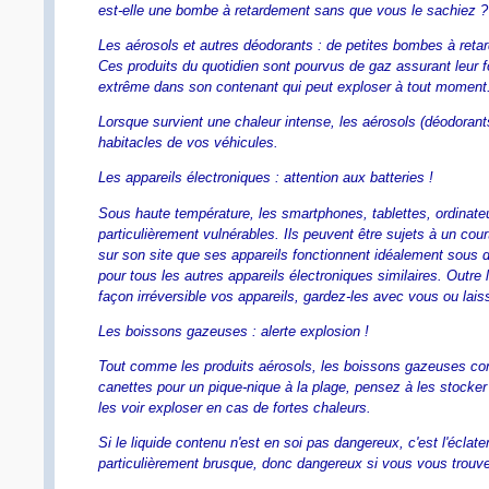
est-elle une bombe à retardement sans que vous le sachiez ?
Les aérosols et autres déodorants : de petites bombes à ret
Ces produits du quotidien sont pourvus de gaz assurant leur f
extrême dans son contenant qui peut exploser à tout moment
Lorsque survient une chaleur intense, les aérosols (déodorant
habitacles de vos véhicules.
Les appareils électroniques : attention aux batteries !
Sous haute température, les smartphones, tablettes, ordinateu
particulièrement vulnérables. Ils peuvent être sujets à un cou
sur son site que ses appareils fonctionnent idéalement sous de
pour tous les autres appareils électroniques similaires. Outr
façon irréversible vos appareils, gardez-les avec vous ou lais
Les boissons gazeuses : alerte explosion !
Tout comme les produits aérosols, les boissons gazeuses con
canettes pour un pique-nique à la plage, pensez à les stocker 
les voir exploser en cas de fortes chaleurs.
Si le liquide contenu n'est en soi pas dangereux, c'est l'éclat
particulièrement brusque, donc dangereux si vous vous trouve