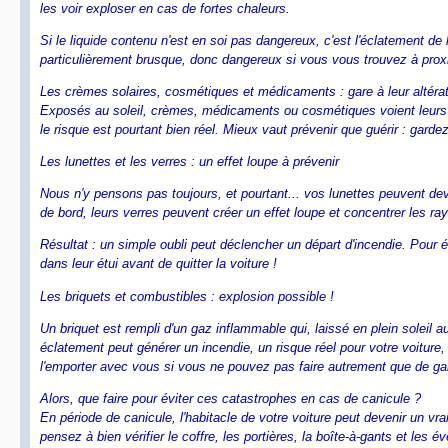
les voir exploser en cas de fortes chaleurs.
Si le liquide contenu n'est en soi pas dangereux, c'est l'éclatement de
particulièrement brusque, donc dangereux si vous vous trouvez à proxi
Les crèmes solaires, cosmétiques et médicaments : gare à leur altérat
Exposés au soleil, crèmes, médicaments ou cosmétiques voient leurs effet
le risque est pourtant bien réel. Mieux vaut prévenir que guérir : gard
Les lunettes et les verres : un effet loupe à prévenir
Nous n'y pensons pas toujours, et pourtant... vos lunettes peuvent dev
de bord, leurs verres peuvent créer un effet loupe et concentrer les r
Résultat : un simple oubli peut déclencher un départ d'incendie. Pour 
dans leur étui avant de quitter la voiture !
Les briquets et combustibles : explosion possible !
Un briquet est rempli d'un gaz inflammable qui, laissé en plein soleil 
éclatement peut générer un incendie, un risque réel pour votre voitu
l'emporter avec vous si vous ne pouvez pas faire autrement que de gare
Alors, que faire pour éviter ces catastrophes en cas de canicule ?
En période de canicule, l'habitacle de votre voiture peut devenir un v
pensez à bien vérifier le coffre, les portières, la boîte-à-gants et les