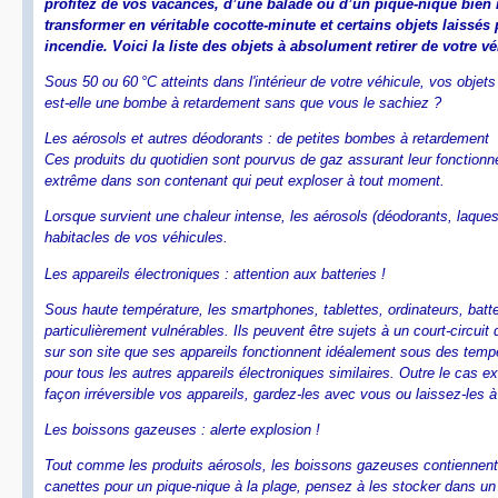
profitez de vos vacances, d’une balade ou d’un pique-nique bien mé
transformer en véritable cocotte-minute et certains objets laissés
incendie. Voici la liste des objets à absolument retirer de votre v
Sous 50 ou 60 °C atteints dans l'intérieur de votre véhicule, vos objet
est-elle une bombe à retardement sans que vous le sachiez ?
Les aérosols et autres déodorants : de petites bombes à retardement
Ces produits du quotidien sont pourvus de gaz assurant leur fonctionne
extrême dans son contenant qui peut exploser à tout moment.
Lorsque survient une chaleur intense, les aérosols (déodorants, laques
habitacles de vos véhicules.
Les appareils électroniques : attention aux batteries !
Sous haute température, les smartphones, tablettes, ordinateurs, batte
particulièrement vulnérables. Ils peuvent être sujets à un court-circui
sur son site que ses appareils fonctionnent idéalement sous des tempér
pour tous les autres appareils électroniques similaires. Outre le cas 
façon irréversible vos appareils, gardez-les avec vous ou laissez-les à
Les boissons gazeuses : alerte explosion !
Tout comme les produits aérosols, les boissons gazeuses contiennent 
canettes pour un pique-nique à la plage, pensez à les stocker dans un g