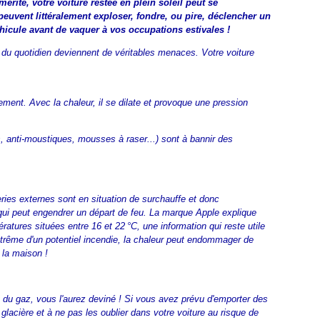
rité, votre voiture restée en plein soleil peut se
 peuvent littéralement exploser, fondre, ou pire, déclencher un
éhicule avant de vaquer à vos occupations estivales !
s du quotidien deviennent de véritables menaces. Votre voiture
ment. Avec la chaleur, il se dilate et provoque une pression
, anti-moustiques, mousses à raser...) sont à bannir des
ries externes sont en situation de surchauffe et donc
t qui peut engendrer un départ de feu. La marque Apple explique
atures situées entre 16 et 22 °C, une information qui reste utile
extrême d'un potentiel incendie, la chaleur peut endommager de
 la maison !
du gaz, vous l'aurez deviné ! Si vous avez prévu d'emporter des
lacière et à ne pas les oublier dans votre voiture au risque de