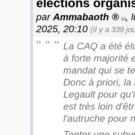
élections organ
par
Ammabaoth
, 
2025, 20:10
(il y a 339 jo
La CAQ a été é
à forte majorité
mandat qui se te
Donc à priori, l
Legault pour qu'
est très loin d'êt
l'autruche pour 
Tenter une subve