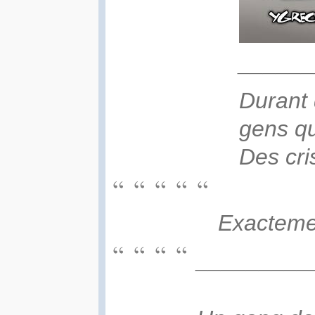
______
Durant 
gens qu
Des cri
Exacteme
_________