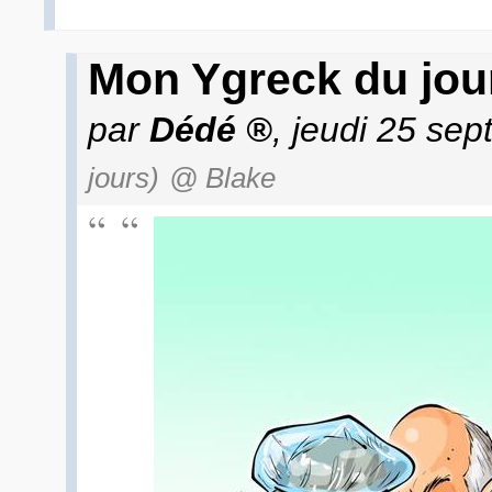
Mon Ygreck du jour
par
Dédé
, jeudi 25 se
jours)
@ Blake